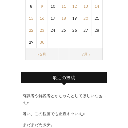
8
9
10
11
12
13
14
15
16
17
18
19
20
21
22
23
24
25
26
27
28
29
30
« 5月
7月 »
最近の投稿
有識者や解説者とかちゃんとしてほしいなぁ…
ಠ_ಠ
暑い、この程度でも正直キツいಠ_ಠ
まだまだ円激安。