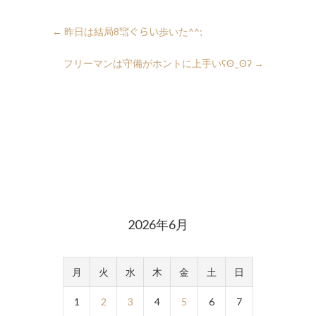
←
昨日は結局8㌖ぐらい歩いた^^;
フリーマンは守備がホントに上手いʕʘ‿ʘʔ
→
2026年6月
月
火
水
木
金
土
日
1
2
3
4
5
6
7