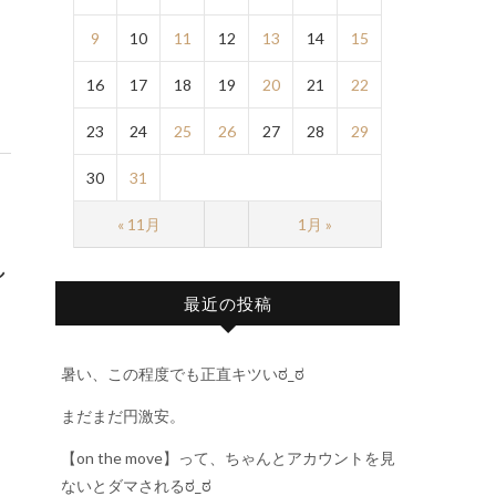
9
10
11
12
13
14
15
16
17
18
19
20
21
22
23
24
25
26
27
28
29
30
31
« 11月
1月 »
し
最近の投稿
暑い、この程度でも正直キツいಠ_ಠ
まだまだ円激安。
【on the move】って、ちゃんとアカウントを見
ないとダマされるಠ_ಠ