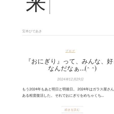
来年はお風呂を新しくして快適にしたい。 TVを付けたい。 バブル期に建てられたおウチなので…。 お風呂がム
宝本ひであき
ブログ
『おにぎり』って、みんな、好
なんだなぁ…(^ ^)
2024年12月29日
もう2024年もあと明日と明後日。 2024年はガラス屋さ
ある程度復活した。 それでおにぎりをめちゃくち…
続きを読む