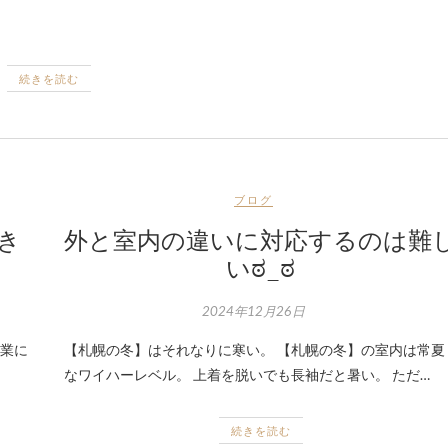
続きを読む
ブログ
き
外と室内の違いに対応するのは難
いಠ_ಠ
2024年12月26日
ん業に
【札幌の冬】はそれなりに寒い。 【札幌の冬】の室内は常夏
なワイハーレベル。 上着を脱いでも長袖だと暑い。 ただ…
続きを読む