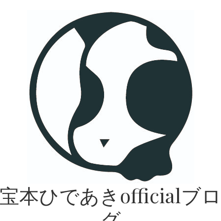
宝本ひであきofficialブ
グ