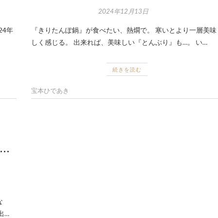
2024年12月13日
24年
『きりたんぽ鍋』が食べたい、熱燗で。 寒いとより一層美味
しく感じる。 出来れば、美味しい『とんぶり』も…。 い…
続きを読む
宝本ひであき
…
な
出…