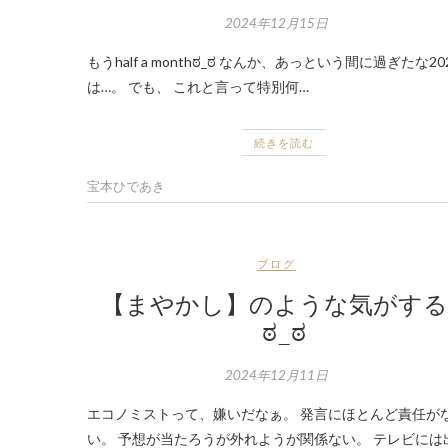
2024年12月15日
もうhalf a monthಠ_ಠ なんか、あっという間に過ぎたな20
は…。 でも、 これと言って特別何…
続きを読む
宝本ひであき
ブログ
【まやかし】のような気がする
ಠ_ಠ
2024年12月11日
エコノミストって、嫌いだなぁ。 発言にほとんど責任が
い。 予想が当たろうが外れようが関係ない。 テレビには