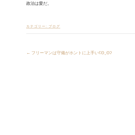
政治は愛だ。
カテゴリー:
ブログ
←
フリーマンは守備がホントに上手いʕʘ‿ʘʔ