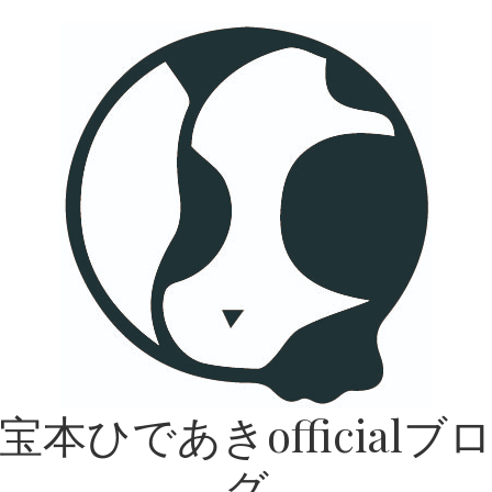
宝本ひであきofficialブ
グ