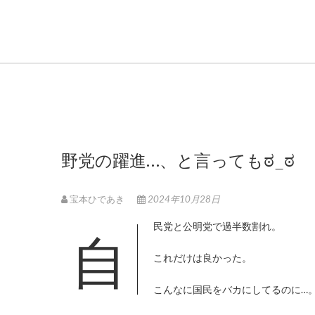
野党の躍進…、と言ってもಠ_ಠ
宝本ひであき
2024年10月28日
自民党と公明党で過半数割れ。
これだけは良かった。
こんなに国民をバカにしてるのに…